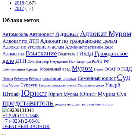
2018
(167)
2017
(13)
Облако меток
Адвокат Муром
Адвокат
Автомобиль
Автоюрист
Адвокат по гражданским делам
Адвокат по ДТП
Адвокат по уголовным делам
Административное дело
Взыскание
Гражданское
ГИБДД
Алименты
Водитель
дело
ДТП
КоАП РФ
Договор
Иск
Квартира
Дети
Имущество
Муром
ПДД
Моральный вред
ОСАГО
Компенсация
Кредит
Налог
Суд
Семейный юрист
Семейный адвокат
Ребенок
Пенсия
Работник
Ущерб
Супруги
Уголовное дело
Суд Муром
Твердая денежная сумма
Юрист
Штраф
Юрист Муром Суд
Юрист Муром
представитель
раздел имущества
семейный спор
+7 (920) 913-1848
+7 (49234) 2-06-01
ОБРАТНЫЙ ЗВОНОК