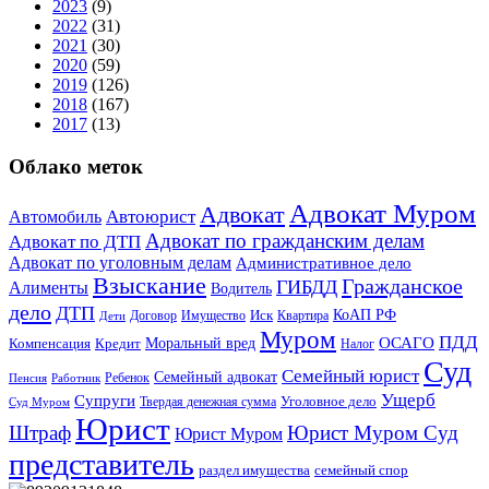
2023
(9)
2022
(31)
2021
(30)
2020
(59)
2019
(126)
2018
(167)
2017
(13)
Облако меток
Адвокат Муром
Адвокат
Автомобиль
Автоюрист
Адвокат по гражданским делам
Адвокат по ДТП
Адвокат по уголовным делам
Административное дело
Взыскание
Гражданское
ГИБДД
Алименты
Водитель
дело
ДТП
КоАП РФ
Договор
Иск
Квартира
Дети
Имущество
Муром
ПДД
Моральный вред
ОСАГО
Компенсация
Кредит
Налог
Суд
Семейный юрист
Семейный адвокат
Ребенок
Пенсия
Работник
Ущерб
Супруги
Уголовное дело
Суд Муром
Твердая денежная сумма
Юрист
Штраф
Юрист Муром Суд
Юрист Муром
представитель
раздел имущества
семейный спор