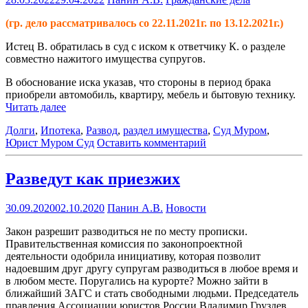
(гр. дело рассматривалось со 22.11.2021г. по 13.12.2021г.)
Истец В. обратилась в суд с иском к ответчику К. о разделе
совместно нажитого имущества супругов.
В обоснование иска указав, что стороны в период брака
приобрели автомобиль, квартиру, мебель и бытовую технику.
Читать далее
Долги
,
Ипотека
,
Развод
,
раздел имущества
,
Суд Муром
,
Юрист Муром Суд
Оставить комментарий
Разведут как приезжих
30.09.2020
02.10.2020
Панин А.В.
Новости
Закон разрешит разводиться не по месту прописки.
Правительственная комиссия по законопроектной
деятельности одобрила инициативу, которая позволит
надоевшим друг другу супругам разводиться в любое время и
в любом месте. Поругались на курорте? Можно зайти в
ближайший ЗАГС и стать свободными людьми. Председатель
правления Ассоциации юристов России Владимир Груздев